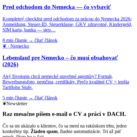
Pred odchodom do Nemecka — čo vybaviť
Kompletný checklist pred odchodom za prácou do Nemecka 2026:
Anmeldung, Steuer-ID, Steuerklasse, GKV zdravotné, Kindergeld,
SIM karta, banka — step…
8 min čítanie
→ čítať článok
❦ · Nemecko
Lebenslauf pre Nemecko – čo musí obsahovať
(2026)
Aký životopis chcú nemecké stavebné agentúry? Formát,
Bewerbungsfoto, nemčina, certifikáty. Prečo kvalitné CV = lepšia
Tariflohn Stufe.
5 min čítanie
→ čítať článok
❦
Newsletter
Raz mesačne
píšem e-mail
o CV a práci v DACH.
Čo sa mi ukázalo u klientov, čo sa mení na rakúskom trhu, jeden
konkrétny tip.
Žiaden spam
, žiadne automatizácie. Tri až päť
minút, čítate ho v čaji.