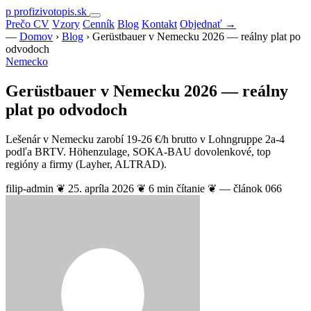
Preskočiť
p
profizivotopis
.
sk
na
Prečo CV
Vzory
Cenník
Blog
Kontakt
Objednať →
obsah
—
Domov
›
Blog
›
Gerüstbauer v Nemecku 2026 — reálny plat po
odvodoch
Nemecko
Gerüstbauer v Nemecku 2026 — reálny
plat po odvodoch
Lešenár v Nemecku zarobí 19-26 €/h brutto v Lohngruppe 2a-4
podľa BRTV. Höhenzulage, SOKA-BAU dovolenkové, top
regióny a firmy (Layher, ALTRAD).
filip-admin
❦
25. apríla 2026
❦
6 min čítanie
❦
— článok 066