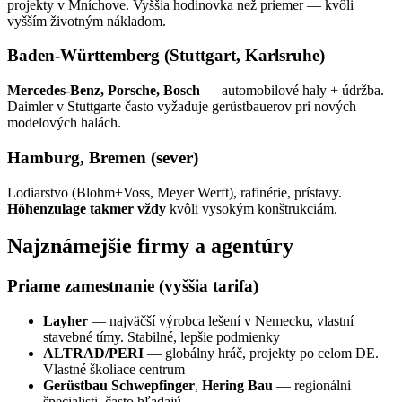
projekty v Mníchove. Vyššia hodinovka než priemer — kvôli
vyšším životným nákladom.
Baden-Württemberg (Stuttgart, Karlsruhe)
Mercedes-Benz, Porsche, Bosch
— automobilové haly + údržba.
Daimler v Stuttgarte často vyžaduje gerüstbauerov pri nových
modelových halách.
Hamburg, Bremen (sever)
Lodiarstvo (Blohm+Voss, Meyer Werft), rafinérie, prístavy.
Höhenzulage takmer vždy
kvôli vysokým konštrukciám.
Najznámejšie firmy a agentúry
Priame zamestnanie (vyššia tarifa)
Layher
— najväčší výrobca lešení v Nemecku, vlastní
stavebné tímy. Stabilné, lepšie podmienky
ALTRAD/PERI
— globálny hráč, projekty po celom DE.
Vlastné školiace centrum
Gerüstbau Schwepfinger
,
Hering Bau
— regionálni
špecialisti, často hľadajú