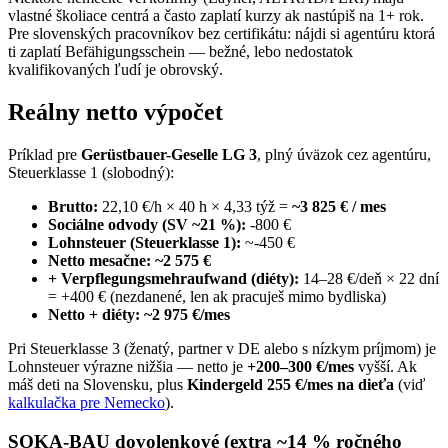
vlastné školiace centrá a často zaplatí kurzy ak nastúpiš na 1+ rok.
Pre slovenských pracovníkov bez certifikátu: nájdi si agentúru ktorá
ti zaplatí Befähigungsschein — bežné, lebo nedostatok
kvalifikovaných ľudí je obrovský.
Reálny netto výpočet
Príklad pre
Gerüstbauer-Geselle LG 3
, plný úväzok cez agentúru,
Steuerklasse 1 (slobodný):
Brutto:
22,10 €/h × 40 h × 4,33 týž =
~3 825 € / mes
Sociálne odvody (SV ~21 %):
-800 €
Lohnsteuer (Steuerklasse 1):
~-450 €
Netto mesačne:
~2 575 €
+ Verpflegungsmehraufwand (diéty):
14–28 €/deň × 22 dní
= +400 € (nezdanené, len ak pracuješ mimo bydliska)
Netto + diéty:
~2 975 €/mes
Pri Steuerklasse 3 (ženatý, partner v DE alebo s nízkym príjmom) je
Lohnsteuer výrazne nižšia — netto je
+200–300 €/mes
vyšší. Ak
máš deti na Slovensku, plus
Kindergeld 255 €/mes na dieťa
(viď
kalkulačka pre Nemecko
).
SOKA-BAU dovolenkové (extra ~14 % ročného