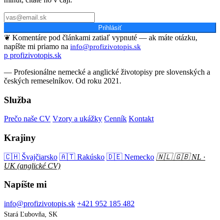
Prihlásiť
❦
Komentáre pod článkami zatiaľ vypnuté — ak máte otázku,
napíšte mi priamo na
info@profizivotopis.sk
p
profizivotopis
.
sk
— Profesionálne nemecké a anglické životopisy pre slovenských a
českých remeselníkov. Od roku 2021.
Služba
Prečo naše CV
Vzory a ukážky
Cenník
Kontakt
Krajiny
🇨🇭 Švajčiarsko
🇦🇹 Rakúsko
🇩🇪 Nemecko
🇳🇱 🇬🇧 NL ·
UK (anglické CV)
Napíšte mi
info@profizivotopis.sk
+421 952 185 482
Stará Ľubovňa, SK