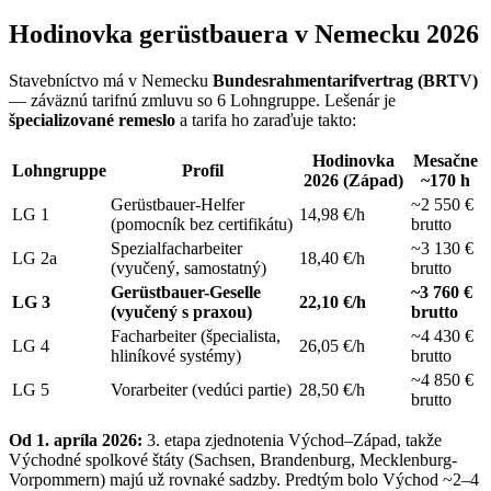
Hodinovka gerüstbauera v Nemecku 2026
Stavebníctvo má v Nemecku
Bundesrahmentarifvertrag (BRTV)
— záväznú tarifnú zmluvu so 6 Lohngruppe. Lešenár je
špecializované remeslo
a tarifa ho zaraďuje takto:
Hodinovka
Mesačne
Lohngruppe
Profil
2026 (Západ)
~170 h
Gerüstbauer-Helfer
~2 550 €
LG 1
14,98 €/h
(pomocník bez certifikátu)
brutto
Spezialfacharbeiter
~3 130 €
LG 2a
18,40 €/h
(vyučený, samostatný)
brutto
Gerüstbauer-Geselle
~3 760 €
LG 3
22,10 €/h
(vyučený s praxou)
brutto
Facharbeiter (špecialista,
~4 430 €
LG 4
26,05 €/h
hliníkové systémy)
brutto
~4 850 €
LG 5
Vorarbeiter (vedúci partie)
28,50 €/h
brutto
Od 1. apríla 2026:
3. etapa zjednotenia Východ–Západ, takže
Východné spolkové štáty (Sachsen, Brandenburg, Mecklenburg-
Vorpommern) majú už rovnaké sadzby. Predtým bolo Východ ~2–4