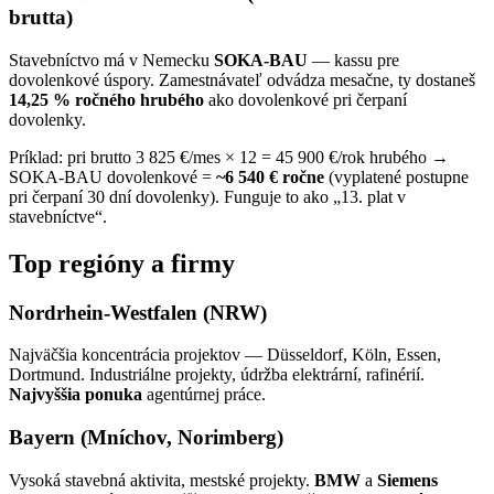
brutta)
Stavebníctvo má v Nemecku
SOKA-BAU
— kassu pre
dovolenkové úspory. Zamestnávateľ odvádza mesačne, ty dostaneš
14,25 % ročného hrubého
ako dovolenkové pri čerpaní
dovolenky.
Príklad: pri brutto 3 825 €/mes × 12 = 45 900 €/rok hrubého →
SOKA-BAU dovolenkové =
~6 540 € ročne
(vyplatené postupne
pri čerpaní 30 dní dovolenky). Funguje to ako „13. plat v
stavebníctve“.
Top regióny a firmy
Nordrhein-Westfalen (NRW)
Najväčšia koncentrácia projektov — Düsseldorf, Köln, Essen,
Dortmund. Industriálne projekty, údržba elektrární, rafinérií.
Najvyššia ponuka
agentúrnej práce.
Bayern (Mníchov, Norimberg)
Vysoká stavebná aktivita, mestské projekty.
BMW
a
Siemens