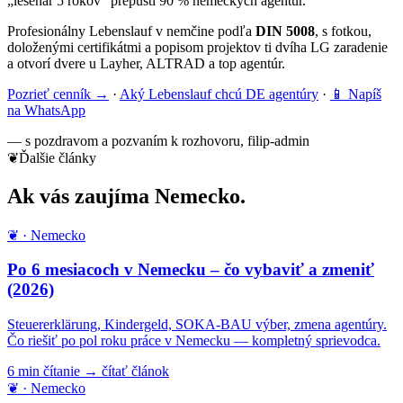
„lešenár 5 rokov“ prepustí 90 % nemeckých agentúr.
Profesionálny Lebenslauf v nemčine podľa
DIN 5008
, s fotkou,
doloženými certifikátmi a popisom projektov ti dvíha LG zaradenie
a otvorí dvere u Layher, ALTRAD a top agentúr.
Pozrieť cenník →
·
Aký Lebenslauf chcú DE agentúry
·
📱 Napíš
na WhatsApp
— s pozdravom a pozvaním k rozhovoru,
filip-admin
❦
Ďalšie články
Ak vás zaujíma
Nemecko.
❦ · Nemecko
Po 6 mesiacoch v Nemecku – čo vybaviť a zmeniť
(2026)
Steuererklärung, Kindergeld, SOKA-BAU výber, zmena agentúry.
Čo riešiť po pol roku práce v Nemecku — kompletný sprievodca.
6 min čítanie
→ čítať článok
❦ · Nemecko