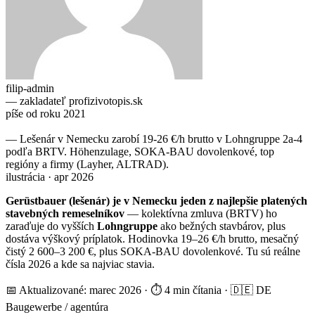
filip-admin
— zakladateľ profizivotopis.sk
píše od roku 2021
— Lešenár v Nemecku zarobí 19-26 €/h brutto v Lohngruppe 2a-4
podľa BRTV. Höhenzulage, SOKA-BAU dovolenkové, top
regióny a firmy (Layher, ALTRAD).
ilustrácia · apr 2026
Gerüstbauer (lešenár) je v Nemecku jeden z najlepšie platených
stavebných remeselníkov
— kolektívna zmluva (BRTV) ho
zaraďuje do vyšších
Lohngruppe
ako bežných stavbárov, plus
dostáva výškový príplatok. Hodinovka 19–26 €/h brutto, mesačný
čistý 2 600–3 200 €, plus SOKA-BAU dovolenkové. Tu sú reálne
čísla 2026 a kde sa najviac stavia.
📅 Aktualizované: marec 2026 · ⏱ 4 min čítania · 🇩🇪 DE
Baugewerbe / agentúra