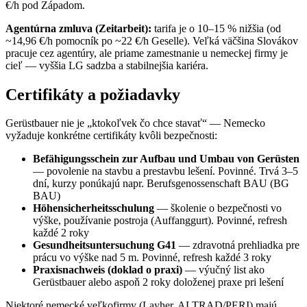
€/h pod Západom.
Agentúrna zmluva (Zeitarbeit):
tarifa je o 10–15 % nižšia (od
~14,96 €/h pomocník po ~22 €/h Geselle). Veľká väčšina Slovákov
pracuje cez agentúry, ale priame zamestnanie u nemeckej firmy je
cieľ — vyššia LG sadzba a stabilnejšia kariéra.
Certifikáty a požiadavky
Gerüstbauer nie je „ktokoľvek čo chce stavať“ — Nemecko
vyžaduje konkrétne certifikáty kvôli bezpečnosti:
Befähigungsschein zur Aufbau und Umbau von Gerüsten
— povolenie na stavbu a prestavbu lešení. Povinné. Trvá 3–5
dní, kurzy ponúkajú napr. Berufsgenossenschaft BAU (BG
BAU)
Höhensicherheitsschulung
— školenie o bezpečnosti vo
výške, používanie postroja (Auffanggurt). Povinné, refresh
každé 2 roky
Gesundheitsuntersuchung G41
— zdravotná prehliadka pre
prácu vo výške nad 5 m. Povinné, refresh každé 3 roky
Praxisnachweis (doklad o praxi)
— výučný list ako
Gerüstbauer alebo aspoň 2 roky doloženej praxe pri lešení
Niektoré nemecké veľkofirmy (Layher, ALTRAD/PERI) majú