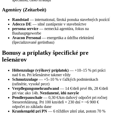
Agentúry (Zeitarbeit)
Randstad
— international, široká ponuka stavebných pozícií
Adecco DE
— silné zastúpenie v stavebníctve
persona service
— nemecká agentúra, fokus na
Bauhauptgewerbe
Avacon Personal
— energetika a údržba elektrární
(špecializované gerüstbau)
Bonusy a príplatky špecifické pre
lešenárov
Höhenzulage (výškový príplatok)
— +10–15 % pri práci
nad 6 m. Pri lešenárstve takmer vždy
Schmutzzulage
— +5–10 % v ťažkých podmienkach
(rafinérie, vysoké pece)
Verpflegungsmehraufwand
— 14 €/deň prvé 8h, 28 €/deň
pri viac ako 14h.
Nezdanené, idú navyše
Pendlerpauschale
— 0,30 €/km daňový odpočet pri ročnej
Steuererklärung. Pri 100 km/deň × 230 dní = ~6 900 €
odpočet zo základu dane
Krankengeld pri PN
— 6 týždňov plný plat, potom 70 %