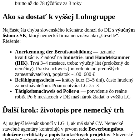
brutto až do 78 týždňov za 3 roky
Ako sa dostať k vyššej Lohngruppe
Najčastejšia chyba slovenského lešenára: dorazí do DE s
výučným
listom z SK
, ktorý nemecká firma neuznáva ako „Geselle“.
Riešenie:
Anerkennung der Berufsausbildung
— uznanie
kvalifikácie. Žiadosť na
Industrie- und Handelskammer
(IHK)
. Trvá 3–4 mesiace, treba: výučný list (preložený do
nemčiny), Praxisnachweis (potvrdenie od predošlých
zamestnávateľov), poplatok ~100–600 €
Befähigungsschein
— krátky kurz (3–5 dní), často hradený
zamestnávateľom. Priamo otvára LG 2a–3
Tätigkeitsnachweis od Polier-a
— potvrdenie čo reálne
robíš. Po 6 mesiacoch v DE máš nárok žiadať o vyššiu LG
Ďalší krok: životopis pre nemecký trh
Aj najlepší lešenár skončí v LG 1, ak má slabé CV. Nemecké
stavebné agentúry kontrolujú v prvom rade
Bewerbungsfoto,
doložené certifikáty a popis konkrétnych projektov
. Slovenské