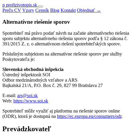
Preskočiť
p
profizivotopis
.
sk
na
Prečo CV
Vzory
Cenník
Blog
Kontakt
Objednať →
obsah
Alternatívne riešenie sporov
Spotrebiteľ má právo podať návrh na začatie alternatívneho riešenia
sporu subjektu alternatívneho riešenia sporov podľa § 12 zákona č.
391/2015 Z. z. o alternatívnom riešení spotrebiteľských sporov.
Príslušným subjektom na alternatívne riešenie sporov pre služby
Poskytovateľa je:
Slovenská obchodná inšpekcia
Ústredný inšpektorát SOI
Odbor medzinárodných vzťahov a ARS
Bajkalská 21/A, P.O. Box č. 29, 827 99 Bratislava 27
E-mail:
ars@soi.sk
Web:
https://www.soi.sk
Spotrebiteľ môže využiť aj platformu na riešenie sporov online
(ODR), ktorá je dostupná na
https://ec.europa.eu/consumers/odr
.
Prevádzkovateľ