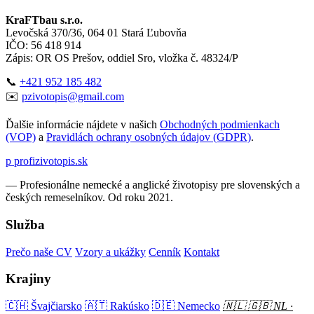
KraFTbau s.r.o.
Levočská 370/36, 064 01 Stará Ľubovňa
IČO: 56 418 914
Zápis: OR OS Prešov, oddiel Sro, vložka č. 48324/P
📞
+421 952 185 482
✉️
pzivotopis@gmail.com
Ďalšie informácie nájdete v našich
Obchodných podmienkach
(VOP)
a
Pravidlách ochrany osobných údajov (GDPR)
.
p
profizivotopis
.
sk
— Profesionálne nemecké a anglické životopisy pre slovenských a
českých remeselníkov. Od roku 2021.
Služba
Prečo naše CV
Vzory a ukážky
Cenník
Kontakt
Krajiny
🇨🇭 Švajčiarsko
🇦🇹 Rakúsko
🇩🇪 Nemecko
🇳🇱 🇬🇧 NL ·